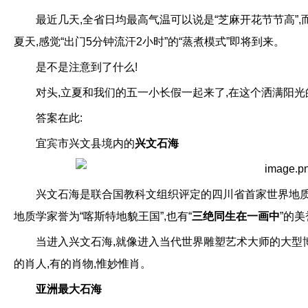
最近几天,全省日均最高气温可以说是“芝麻开花节节高”
夏天,感觉“出门5分钟流汗2小时”的“蒸煮模式”即将到来。
是不是注意到了什么!
对头,立夏和我们的五一小长假一起来了,在这个洒满阳光
答案在此:
宜宾市兴文县境内的
兴文石海
兴文石海是联合国教科文组织评定的四川省首家世界地质公
地质学家誉为“喀斯特地貌王国”,也有“
三
绝同生在一画中
”的
当进入兴文石海,就像进入当代世界雕塑艺术大师的大型博
的肖人,有的肖物,惟妙惟肖。
亚洲最大石海