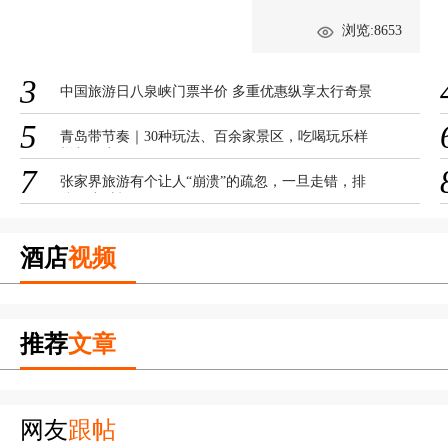
浏览:8653
3
中国旅游日八泉峡门票半价 多重优惠纵享太行奇景
5
青岛带节奏｜30种玩法、百余家景区，吃喝玩乐样
样都不少！
7
张家界旅游有个让人“崩溃”的疏忽，一旦走错，排
队两小时起
酒店
视频
推荐
文章
网友
跟帖