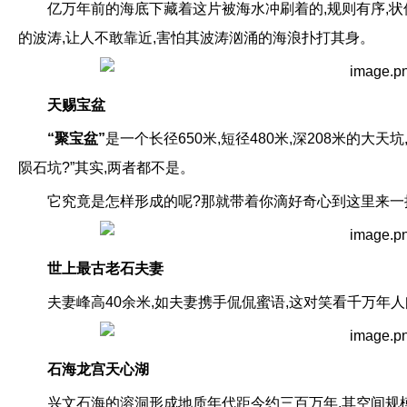
亿万年前的海底下藏着这片被海水冲刷着的,规则有序,状
的波涛,让人不敢靠近,害怕其波涛汹涌的海浪扑打其身。
天赐宝盆
“聚宝盆”
是一个长径650米,短径480米,深208米的大
陨石坑?”其实,两者都不是。
它究竟是怎样形成的呢?那就带着你滴好奇心到这里来一
世上最古老石夫妻
夫妻峰高40余米,如夫妻携手侃侃蜜语,这对笑看千万年
石海龙宫天心湖
兴文石海的溶洞形成地质年代距今约三百万年,其空间规