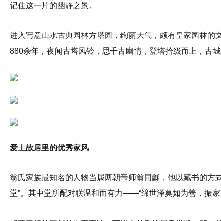
记住这一片的幽静之景。
进入写意山水古典园林方塔园，绚丽大气，颇有皇家园林的
880余年，夜闻古塔风铃，思千古幽情，登塔拾级而上，古
爱上故居里的优秀家风
翁氏家族最知名的人物当属两朝帝师翁同龢，他以藏书的方式
堂”。其中堂所配对联温和而有力——“绵世泽莫如为善，振家