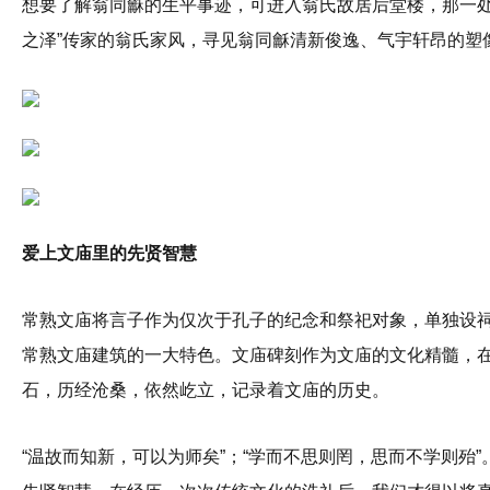
想要了解翁同龢的生平事迹，可进入翁氏故居后堂楼，那一处
之泽”传家的翁氏家风，寻见翁同龢清新俊逸、气宇轩昂的塑
爱上文庙里的先贤智慧
常熟文庙将言子作为仅次于孔子的纪念和祭祀对象，单独设
常熟文庙建筑的一大特色。文庙碑刻作为文庙的文化精髓，
石，历经沧桑，依然屹立，记录着文庙的历史。
“温故而知新，可以为师矣”；“学而不思则罔，思而不学则殆