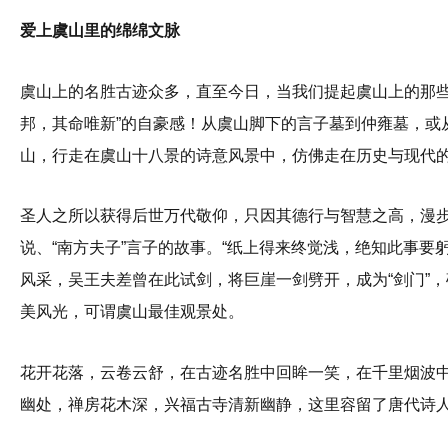
爱上虞山里的绵绵文脉
虞山上的名胜古迹众多，直至今日，当我们提起虞山上的那些
邦，其命唯新”的自豪感！从虞山脚下的言子墓到仲雍墓，或
山，行走在虞山十八景的诗意风景中，仿佛走在历史与现代
圣人之所以获得后世万代敬仰，只因其德行与智慧之高，漫
说、“南方夫子”言子的故事。“纸上得来终觉浅，绝知此事要
风采，吴王夫差曾在此试剑，将巨崖一剑劈开，成为“剑门”
美风光，可谓虞山最佳观景处。
花开花落，云卷云舒，在古迹名胜中回眸一笑，在千里烟波
幽处，禅房花木深，兴福古寺清新幽静，这里容留了唐代诗