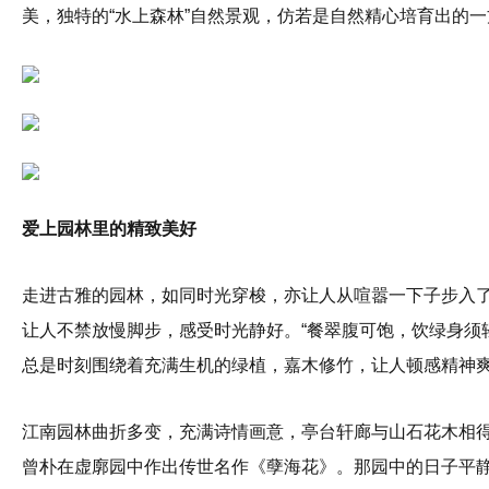
美，独特的“水上森林”自然景观，仿若是自然精心培育出的
爱上园林里的精致美好
走进古雅的园林，如同时光穿梭，亦让人从喧嚣一下子步入
让人不禁放慢脚步，感受时光静好。“餐翠腹可饱，饮绿身须
总是时刻围绕着充满生机的绿植，嘉木修竹，让人顿感精神
江南园林曲折多变，充满诗情画意，亭台轩廊与山石花木相
曾朴在虚廓园中作出传世名作《孽海花》。那园中的日子平