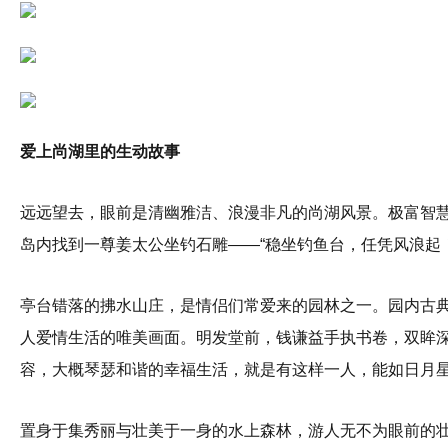
爱上尚湖里的生动故事
远远望去，眼前是清幽雅洁、浪漫非凡的尚湖风景。极富智
岛内找到一尊姜太公坐钓石雕——“稳坐钓鱼台，任凭风浪起！
亭台错落的拂水山庄，是情侣们常爱来的园林之一。园内古
人爱情生活的唯美画面。明发堂前，钱谦益手执书卷，双眸
容，大概琴瑟和谐的幸福生活，就是有这样一人，能如日月
置身于集秀丽与壮美于一身的水上森林，游人无不为眼前的